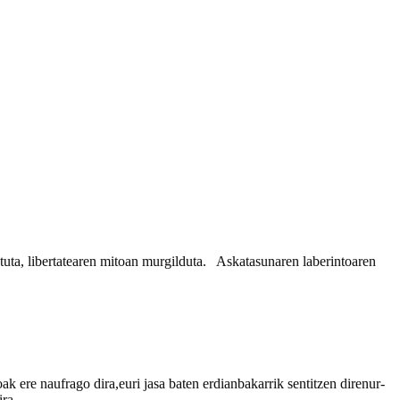
atuta, libertatearen mitoan murgilduta. Askatasunaren laberintoaren
e naufrago dira,euri jasa baten erdianbakarrik sentitzen direnur-
ira.