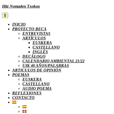
Hitz Nomaden Txokoa
INICIO
PROYECTO BECA
ENTREVISTAS
ARTÍCULOS
EUSKERA
CASTELLANO
INGLÉS
DECÁLOGO
CALENDARIO AMBIENTAL 21/22
UIK 40 AÑOS/PALABRAS
ARTICULOS DE OPINIÓN
POEMAS
EUSKERA
CASTELLANO
AUDIO POEMA
REFLEXIONES
CONTACTO