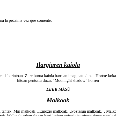
ara la próxima vez que comente.
Ilargiaren kaiola
earen laberintoan. Zure burua kaiola barruan imaginatu duzu. Hortxe kok
hitoan pentsatu duzu. “Moonlight shadow” horren
LEER MÁS
Malkoak
ren tantak. Min malkoak…Emozio malkoak…Poztasun malkoak… Malkoak er
tak. Malkoak azken finean,begi-kolore anitzek jaurtitzen duten tantak d