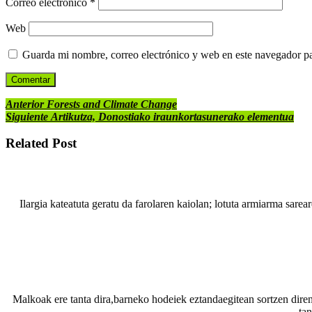
Correo electrónico
*
Web
Guarda mi nombre, correo electrónico y web en este navegador p
Anterior
Forests and Climate Change
Siguiente
Artikutza, Donostiako iraunkortasunerako elementua
Related Post
Ilargia kateatuta geratu da farolaren kaiolan; lotuta armiarma sar
Malkoak ere tanta dira,barneko hodeiek eztandaegitean sortzen di
tan