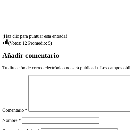
¡Haz clic para puntuar esta entrada!
(Votos:
12
Promedio:
5
)
Añadir comentario
Tu dirección de correo electrónico no será publicada.
Los campos obli
Comentario
*
Nombre
*