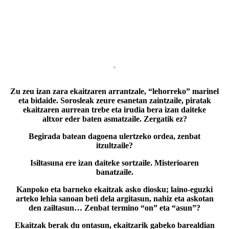
Zu zeu izan zara ekaitzaren arrantzale, “lehorreko” marinel
eta bidaide. Sorosleak zeure esanetan zaintzaile, piratak
ekaitzaren aurrean trebe eta irudia bera izan daiteke
altxor eder baten asmatzaile. Zergatik ez?
Begirada batean dagoena ulertzeko ordea, zenbat
itzultzaile?
Isiltasuna ere izan daiteke sortzaile. Misterioaren
banatzaile.
Kanpoko eta barneko ekaitzak asko diosku; laino-eguzki
arteko lehia sanoan beti dela argitasun, nahiz eta askotan
den zailtasun… Zenbat termino “on” eta “asun”?
Ekaitzak berak du ontasun, ekaitzarik gabeko barealdian