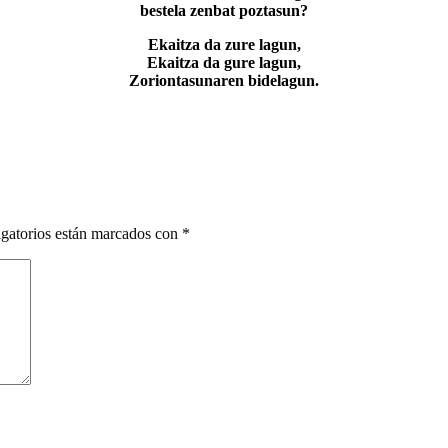
bestela zenbat poztasun?
Ekaitza da zure lagun,
Ekaitza da gure lagun,
Zoriontasunaren bidelagun.
gatorios están marcados con
*