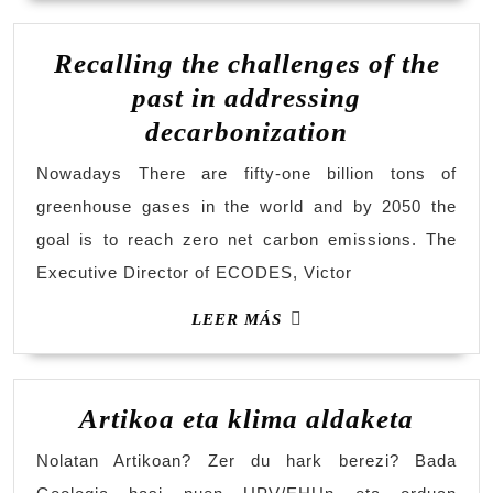
Recalling the challenges of the
past in addressing
decarbonization
Nowadays There are fifty-one billion tons of
greenhouse gases in the world and by 2050 the
goal is to reach zero net carbon emissions. The
Executive Director of ECODES, Victor
LEER MÁS
Artikoa eta klima aldaketa
Nolatan Artikoan? Zer du hark berezi? Bada