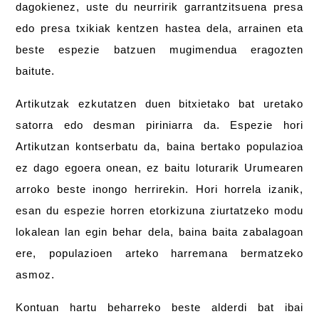
dagokienez, uste du neurririk garrantzitsuena presa
edo presa txikiak kentzen hastea dela, arrainen eta
beste espezie batzuen mugimendua eragozten
baitute.
Artikutzak ezkutatzen duen bitxietako bat uretako
satorra edo desman piriniarra da. Espezie hori
Artikutzan kontserbatu da, baina bertako populazioa
ez dago egoera onean, ez baitu loturarik Urumearen
arroko beste inongo herrirekin. Hori horrela izanik,
esan du espezie horren etorkizuna ziurtatzeko modu
lokalean lan egin behar dela, baina baita zabalagoan
ere, populazioen arteko harremana bermatzeko
asmoz.
Kontuan hartu beharreko beste alderdi bat ibai