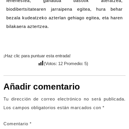
lehenestea, ganadua basotik ateratzea,
biodibertsitatearen jarraipena egitea, hura behar
bezala kudeatzeko azterlan gehiago egitea, eta haren
bilakaera aztertzea.
¡Haz clic para puntuar esta entrada!
(Votos:
12
Promedio:
5
)
Añadir comentario
Tu dirección de correo electrónico no será publicada.
Los campos obligatorios están marcados con
*
Comentario
*