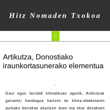
Hitz Nomaden Txokoa
Artikutza, Donostiako
iraunkortasunerako elementua
Gaur egun larrialdi klimatikoan egonik, Artikutzak
garrantzi handiagoa hartzen du klima-aldaketaren
aurkako borrokan ekartzen duen eta ekar dezakeen