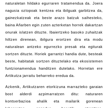
naturaletan hildako egurraren tratamendua da. Joera
nagusia oztopoak kentzea eta ibilguak garbitzea da,
gainezkatzeak eta beste arazo batzuk saihesteko,
baina Añarben egin zuten azterketan horrek dakartzan
onurak islatzen dituzte. Ibaiertzeko basoko zuhaitzak
hiltzen direnean, ibilgura erortzen dira eta modu
naturalean antzeko egurrezko presak eta egiturak
sortzen dituzte. Horiek garrantzi handia dute, besteak
beste, habitatak sortzen dituztelako eta ekosistemen
funtzionamendua handitzen dutelako. Horretan ere
Artikutza jarraitu beharreko eredua da.
Azkenik, Artikutzaren etorkizuna marrazteko garaian
bost alderdi azpimarratzen ditu: naturaren
kontserbazioa ahalik eta mailarik gorenean