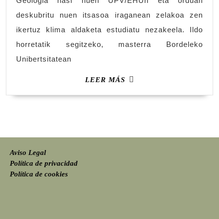
Geologia hasi nuen UPV/EHUn eta orduan
deskubritu nuen itsasoa iraganean zelakoa zen
ikertuz klima aldaketa estudiatu nezakeela. Ildo
horretatik segitzeko, masterra Bordeleko
Unibertsitatean
LEER MÁS
Aviso Legal
Política de privacidad
Política de cookies