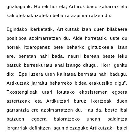
guztiagatik. Horiek horrela, Arturok baso zaharrak eta
kalitatekoak izateko beharra azpimarratzen du.
Egindako ikerketatik, Artikutzak izan duen bilakaera
positiboa azpimarratzen du. Alde horretatik, uste du
horrek itxaropenez bete beharko gintuzkeela; izan
ere, benetan nahi bada, neurri berean beste leku
batzuk berreskuratu ahal izango ditugu. Horri gehitu
dio: “Epe luzera uren kalitatea bermatu nahi badugu,
Artikutzak jarraitu beharreko bidea erakutsiko digu”.
Txostengileak urari lotutako ekosistemen egoera
aztertzeak eta Artikutzari buruz ikertzeak duen
garrantzia ere azpimarratzen du. Hau da, beste ibai
batzuen egoera baloratzeko unean baldintza
lorgarriak definitzen lagun diezaguke Artikutzak. Ibaiei