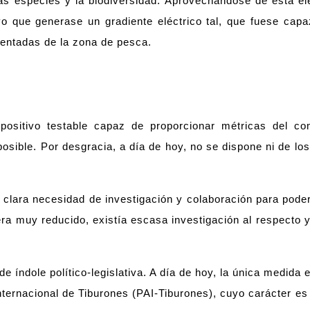
as especies y la biodiversidad. Aprovechándose de esta el
ivo que generase un gradiente eléctrico tal, que fuese capa
entadas de la zona de pesca.
dispositivo testable capaz de proporcionar métricas del c
posible. Por desgracia, a día de hoy, no se dispone ni de l
 clara necesidad de investigación y colaboración para poder d
era muy reducido, existía escasa investigación al respecto 
e índole político-legislativa. A día de hoy, la única medida
 Internacional de Tiburones (PAI-Tiburones), cuyo carácter e