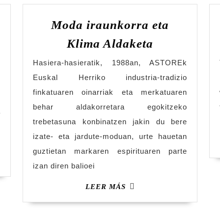
Moda iraunkorra eta
Klima Aldaketa
Hasiera-hasieratik, 1988an, ASTOREk
Euskal Herriko industria-tradizio
d
finkatuaren oinarriak eta merkatuaren
e
behar aldakorretara egokitzeko
a
trebetasuna konbinatzen jakin du bere
e
izate- eta jardute-moduan, urte hauetan
guztietan markaren espirituaren parte
izan diren balioei
LEER MÁS